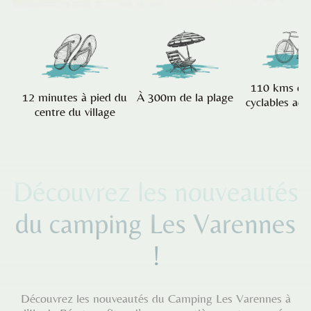
110 kms de 
12 minutes à pied du
À 300m de la plage
cyclables acc
centre du village
Découvrez les nouveautés
du camping Les Varennes
!
Découvrez les nouveautés du Camping Les Varennes à