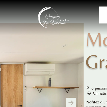
Mo
Gr
6 person
Climatis
Profitez d’u
moments de d