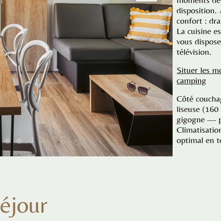
disposition. 
confort : dra
La cuisine es
vous dispos
télévision.
Situer les m
camping
Côté couchag
liseuse (160
gigogne — pa
Climatisatio
optimal en t
éjour