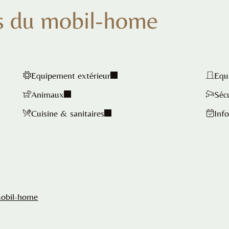
s du mobil-home
Equipement extérieur
Equ
Animaux
Séc
Cuisine & sanitaires
Info
Mobil-home