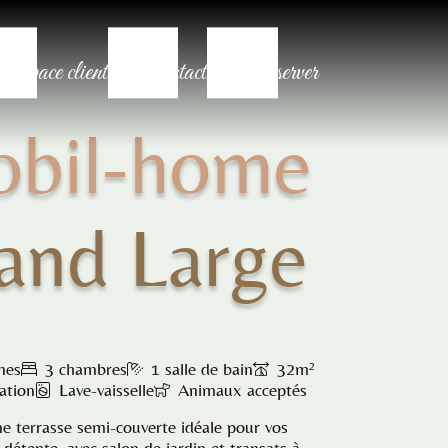
Espace client
Contact
Réserver
bil-home
and Large
nes
3 chambres
1 salle de bain
32m²
ation
Lave-vaisselle
Animaux acceptés
ne terrasse semi-couverte idéale pour vos
étente, avec salon de jardin et transats à