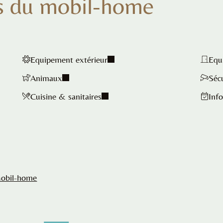
s du mobil-home
Equipement extérieur
Equ
Animaux
Séc
Cuisine & sanitaires
Info
Mobil-home