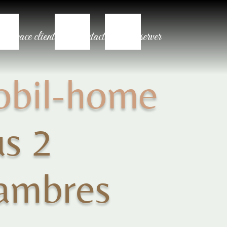
Espace client
Contact
Réserver
bil-home
us 2
ambres