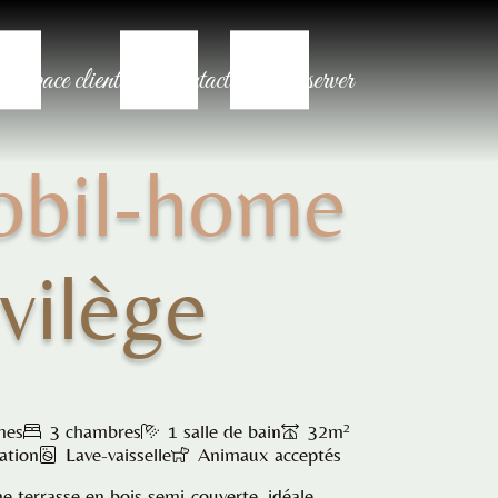
Espace client
Contact
Réserver
bil-home
ivilège
nes
3 chambres
1 salle de bain
32m²
ation
Lave-vaisselle
Animaux acceptés
ne terrasse en bois semi-couverte, idéale