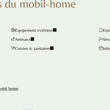
s du mobil-home
Equipement extérieur
Equ
Animaux
Séc
Cuisine & sanitaires
Info
Mobil-home