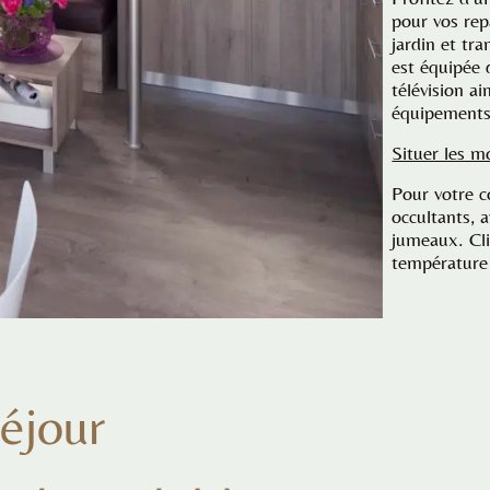
pour vos rep
jardin et tra
est équipée 
télévision a
équipements
Situer les m
Pour votre c
occultants, 
jumeaux. Cli
température 
éjour